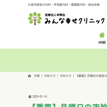
コ
ナ
大阪市西区の内科・呼吸器内科・循環器内科・総合診療
ン
ビ
テ
ゲ
ン
ー
ツ
シ
へ
ョ
ス
ン
キ
に
HOME
ッ
移
プ
動
HOME
お知らせ
お知らせ
【重要】月曜日の夜診
2025-07-14