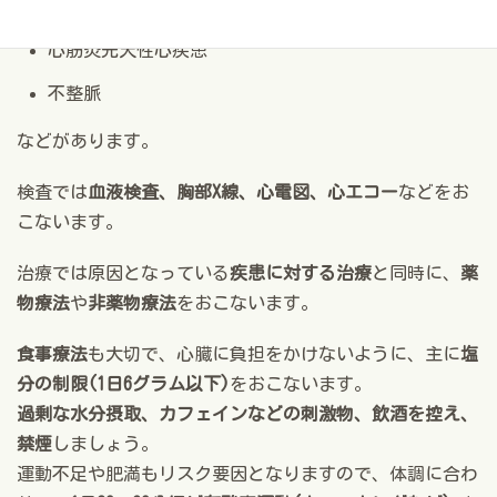
心筋症
心筋炎先天性心疾患
不整脈
などがあります。
検査では
血液検査、胸部X線、心電図、心エコー
などをお
こないます。
治療では原因となっている
疾患に対する治療
と同時に、
薬
物療法
や
非薬物療法
をおこないます。
食事療法
も大切で、心臓に負担をかけないように、主に
塩
分の制限(1日6グラム以下)
をおこないます。
過剰な水分摂取、カフェインなどの刺激物、飲酒を控え、
禁煙
しましょう。
運動不足や肥満もリスク要因となりますので、体調に合わ